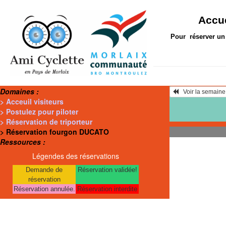
Accue
Pour réserver un 
Domaines :
> Acceuil visiteurs
> Postulez pour piloter
> Réservation de triporteur
> Réservation fourgon DUCATO
Ressources :
Légendes des réservations
Demande de
Réservation validée!
réservation
Réservation annulée.
Réservation interdite