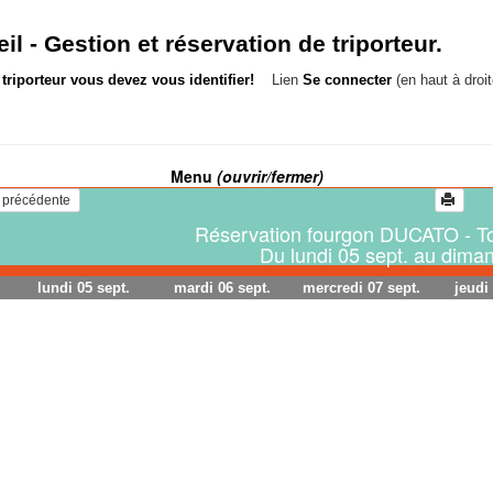
il -
Gestion et réservation de triporteur.
triporteur vous devez vous identifier!
Lien
Se connecter
(en haut à droit
Menu
(ouvrir/fermer)
   Voir la semaine précédente 
Réservation fourgon DUCATO - To
Du lundi 05 sept. au dima
lundi 05 sept.
mardi 06 sept.
mercredi 07 sept.
jeudi