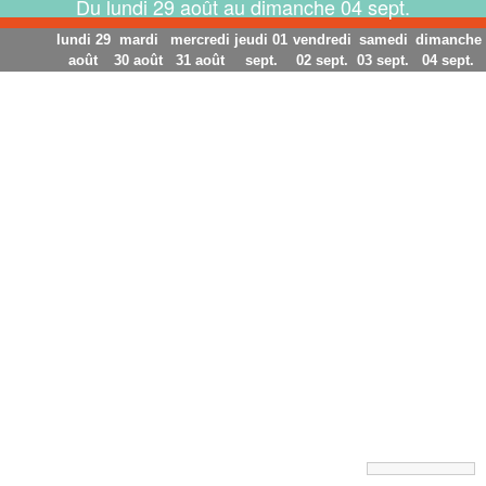
Du lundi 29 août au dimanche 04 sept.
lundi 29
mardi
mercredi
jeudi 01
vendredi
samedi
dimanche
août
30 août
31 août
sept.
02 sept.
03 sept.
04 sept.