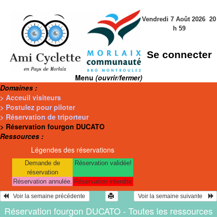
Vendredi 7 Août 2026
20
h
59
Se connecter
Menu
(ouvrir/fermer)
Domaines :
> Acceuil visiteurs
> Postulez pour piloter
> Réservation de triporteur
> Réservation fourgon DUCATO
Ressources :
Légendes des réservations
Demande de
Réservation validée!
réservation
Réservation annulée.
Réservation interdite
   Voir la semaine précédente 
 Voir la semaine suivante    
Réservation fourgon DUCATO - Toutes les ressources