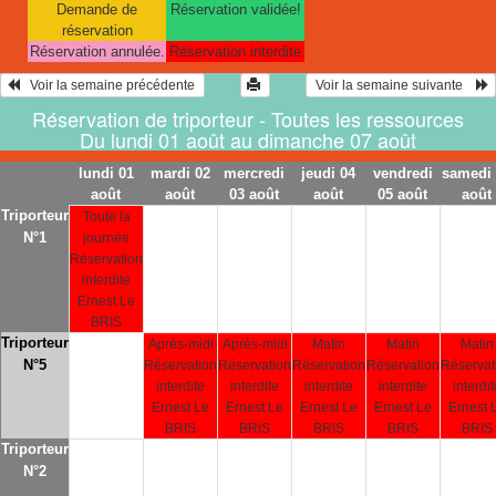
Demande de
Réservation validée!
réservation
Réservation annulée.
Réservation interdite
   Voir la semaine précédente 
 Voir la semaine suivante    
Réservation de triporteur - Toutes les ressources
Du lundi 01 août au dimanche 07 août
lundi 01
mardi 02
mercredi
jeudi 04
vendredi
samedi 
août
août
03 août
août
05 août
août
Triporteur
Toute la
N°1
journée
Réservation
interdite
Ernest Le
BRIS
Triporteur
Après-midi
Après-midi
Matin
Matin
Matin
N°5
Réservation
Réservation
Réservation
Réservation
Réservat
interdite
interdite
interdite
interdite
interdi
Ernest Le
Ernest Le
Ernest Le
Ernest Le
Ernest 
BRIS
BRIS
BRIS
BRIS
BRIS
Triporteur
N°2