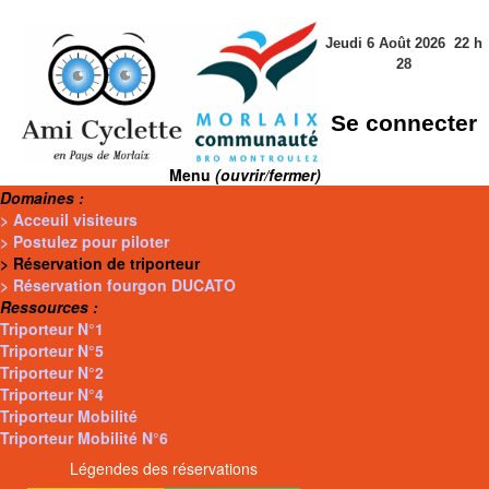
Jeudi 6 Août 2026
22
h
28
Se connecter
Menu
(ouvrir/fermer)
Domaines :
> Acceuil visiteurs
> Postulez pour piloter
> Réservation de triporteur
> Réservation fourgon DUCATO
Ressources :
Triporteur N°1
Triporteur N°5
Triporteur N°2
Triporteur N°4
Triporteur Mobilité
Triporteur Mobilité N°6
Légendes des réservations