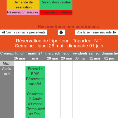
Demande de
Réservation validée!
réservation
Réservation annulée.
Réservation interdite
Réservations non confirmées
  Voir la semaine précédente
Voir la semaine suivante  
Réservation de triporteur - Triporteur N°1
Semaine : lundi 26 mai - dimanche 01 juin
Créneau
lundi
mardi 27
mercredi
jeudi
vendredi
samedi
dimanche
26 mai
mai
28 mai
29 mai
30 mai
31 mai
01 juin
Matin
Après-
Ernest Le
midi
BRIS
Réservation
validée!
Résidence
le Jardin
d'Yvonne
Chateauneuf
du Faou