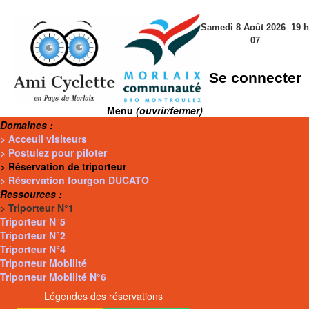
Samedi 8 Août 2026
19
h
07
Se connecter
Menu
(ouvrir/fermer)
Domaines :
> Acceuil visiteurs
> Postulez pour piloter
> Réservation de triporteur
> Réservation fourgon DUCATO
Ressources :
> Triporteur N°1
Triporteur N°5
Triporteur N°2
Triporteur N°4
Triporteur Mobilité
Triporteur Mobilité N°6
Légendes des réservations