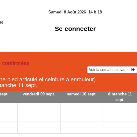
Samedi 8 Août 2026
14
h
18
e)
Se connecter
n confirmées
Voir la semaine suivante  
e-pied articulé et ceinture à enrouleur)
imanche 11 sept.
sept.
vendredi 09 sept.
samedi 10 sept.
dimanche 11
sept.