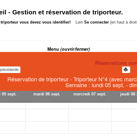
il -
Gestion et réservation de triporteur.
triporteur vous devez vous identifier!
Lien
Se connecter
(en haut à droit
Menu
(ouvrir/fermer)
Réservations no
e précédente
Réservation de triporteur - Triporteur N°4 (avec march
Semaine : lundi 05 sept. - d
 05 sept.
mardi 06 sept.
mercredi 07 sept.
jeudi 08 