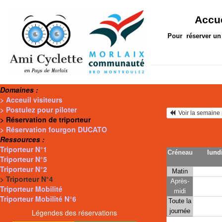
Accue
Pour réserver un 
Domaines :
> Acceuil visiteurs
> Postulez pour piloter
  Voir la semain
> Réservation de triporteur
> Réservation fourgon DUCATO
Ressources :
Triporteur N°1
Créneau
lundi
Triporteur N°5
Triporteur N°2
Matin
> Triporteur N°4
Après-
Triporteur Mobilité
midi
Triporteur Mobilité N°6
Toute la
journée
Légendes des réservations