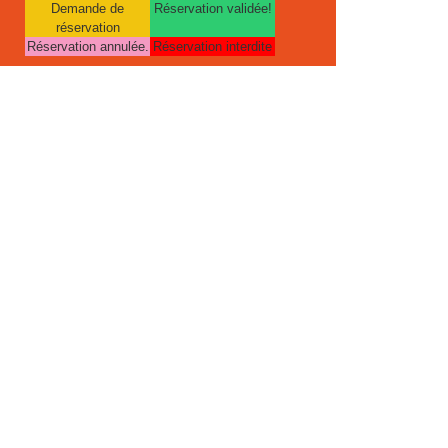
Demande de
Réservation validée!
réservation
Réservation annulée.
Réservation interdite