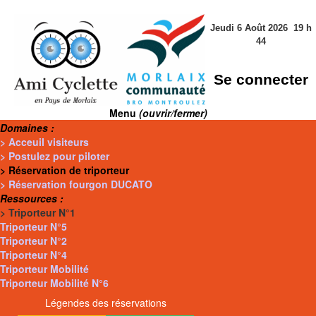
Jeudi 6 Août 2026
19
h
44
Se connecter
Menu
(ouvrir/fermer)
Domaines :
> Acceuil visiteurs
> Postulez pour piloter
> Réservation de triporteur
> Réservation fourgon DUCATO
Ressources :
> Triporteur N°1
Triporteur N°5
Triporteur N°2
Triporteur N°4
Triporteur Mobilité
Triporteur Mobilité N°6
Légendes des réservations