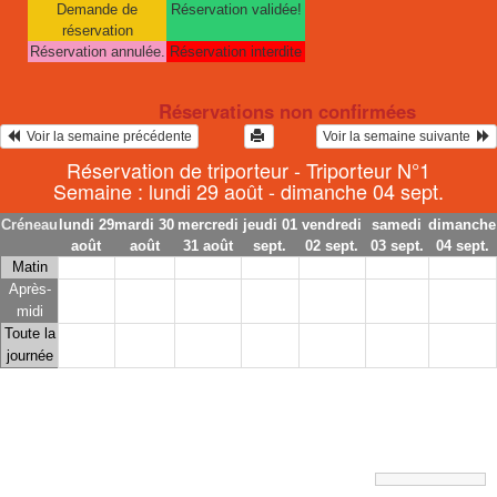
Demande de
Réservation validée!
réservation
Réservation annulée.
Réservation interdite
Réservations non confirmées
  Voir la semaine précédente
Voir la semaine suivante  
Réservation de triporteur - Triporteur N°1
Semaine : lundi 29 août - dimanche 04 sept.
Créneau
lundi 29
mardi 30
mercredi
jeudi 01
vendredi
samedi
dimanche
août
août
31 août
sept.
02 sept.
03 sept.
04 sept.
Matin
Après-
midi
Toute la
journée