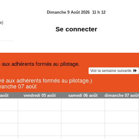
Dimanche 9 Août 2026
11
h
12
e)
Se connecter
 aux adhérents formés au pilotage.
Voir la semaine suivante  
rvé aux adhérents formés au pilotage.)
imanche 07 août
 août
vendredi 05 août
samedi 06 août
dimanche 07 août