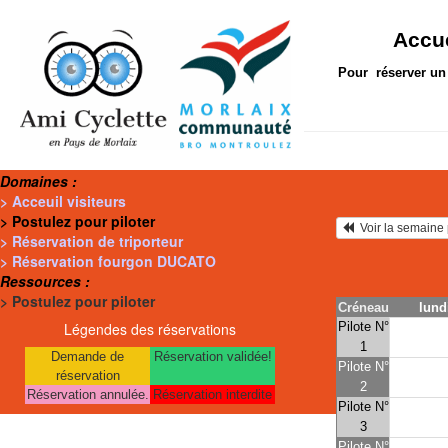
Accue
Pour réserver un 
Domaines :
> Acceuil visiteurs
> Postulez pour piloter
  Voir la semain
> Réservation de triporteur
> Réservation fourgon DUCATO
Ressources :
> Postulez pour piloter
Créneau
lund
Légendes des réservations
Pilote N°
1
Demande de
Réservation validée!
Pilote N°
réservation
2
Réservation annulée.
Réservation interdite
Pilote N°
3
Pilote N°