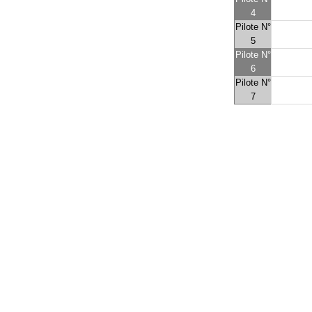
4
Pilote N°
5
Pilote N°
6
Pilote N°
7