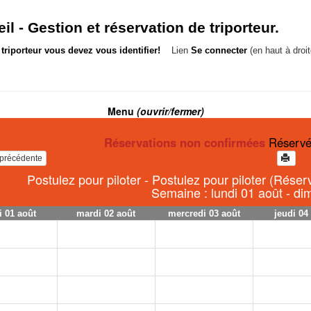
il -
Gestion et réservation de triporteur.
triporteur vous devez vous identifier!
Lien
Se connecter
(en haut à droit
Menu
(ouvrir/fermer)
Réservations non confirmées
Réservé
e précédente
Postulez pour piloter - Postulez pour piloter (Rése
Semaine : lundi 01 août - d
i 01 août
mardi 02 août
mercredi 03 août
jeudi 04