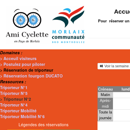
Accue
Pour réserver un 
Domaines :
> Acceuil visiteurs
> Postulez pour piloter
  Voir la semain
> Réservation de triporteur
> Réservation fourgon DUCATO
Ressources :
Triporteur N°1
Créneau
lund
Triporteur N°5
Matin
> Triporteur N°2
Après-
Triporteur N°4
midi
Triporteur Mobilité
Toute la
Triporteur Mobilité N°6
journée
Légendes des réservations