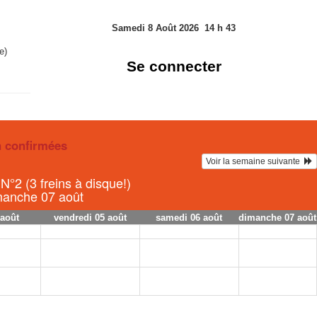
Samedi 8 Août 2026
14
h
43
e)
Se connecter
n confirmées
Voir la semaine suivante  
 N°2 (3 freins à disque!)
imanche 07 août
 août
vendredi 05 août
samedi 06 août
dimanche 07 août