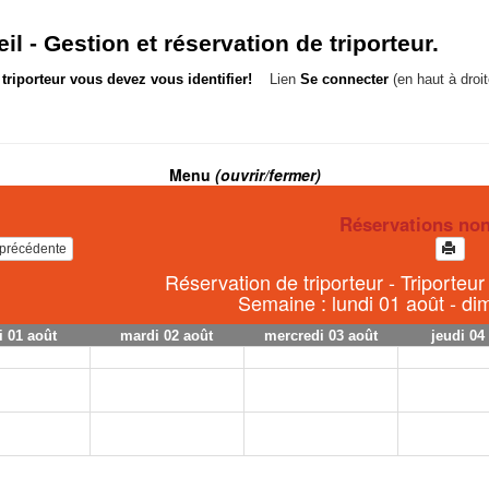
il -
Gestion et réservation de triporteur.
triporteur vous devez vous identifier!
Lien
Se connecter
(en haut à droit
Menu
(ouvrir/fermer)
Réservations no
e précédente
Réservation de triporteur - Triporteur
Semaine : lundi 01 août - d
i 01 août
mardi 02 août
mercredi 03 août
jeudi 04