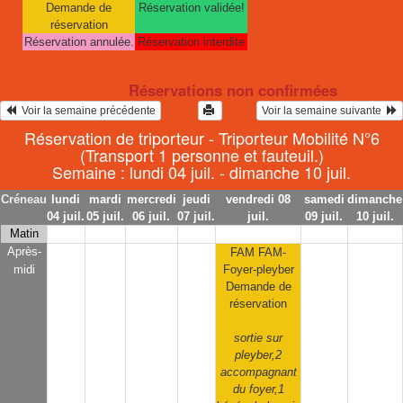
Demande de
Réservation validée!
réservation
Réservation annulée.
Réservation interdite
Réservations non confirmées
  Voir la semaine précédente
Voir la semaine suivante  
Réservation de triporteur - Triporteur Mobilité N°6
(Transport 1 personne et fauteuil.)
Semaine : lundi 04 juil. - dimanche 10 juil.
Créneau
lundi
mardi
mercredi
jeudi
vendredi 08
samedi
dimanche
04 juil.
05 juil.
06 juil.
07 juil.
juil.
09 juil.
10 juil.
Matin
Après-
FAM FAM-
midi
Foyer-pleyber
Demande de
réservation
sortie sur
pleyber,2
accompagnant
du foyer,1