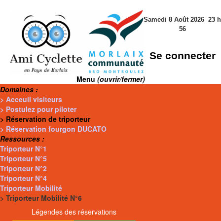
Samedi 8 Août 2026
23
h
56
Se connecter
Menu
(ouvrir/fermer)
Domaines :
> Acceuil visiteurs
> Postulez pour piloter
> Réservation de triporteur
> Réservation fourgon DUCATO
Ressources :
Triporteur N°1
Triporteur N°5
Triporteur N°2
Triporteur N°4
Triporteur Mobilité
> Triporteur Mobilité N°6
Légendes des réservations