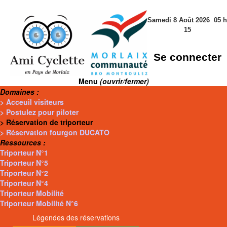
Samedi 8 Août 2026
05
h
15
Se connecter
Menu
(ouvrir/fermer)
Domaines :
> Acceuil visiteurs
> Postulez pour piloter
> Réservation de triporteur
> Réservation fourgon DUCATO
Ressources :
Triporteur N°1
Triporteur N°5
Triporteur N°2
Triporteur N°4
Triporteur Mobilité
Triporteur Mobilité N°6
Légendes des réservations