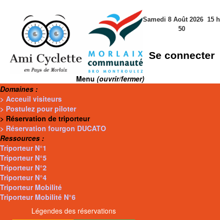
Samedi 8 Août 2026
15
h
50
Se connecter
Menu
(ouvrir/fermer)
Domaines :
> Acceuil visiteurs
> Postulez pour piloter
> Réservation de triporteur
> Réservation fourgon DUCATO
Ressources :
Triporteur N°1
Triporteur N°5
Triporteur N°2
Triporteur N°4
Triporteur Mobilité
Triporteur Mobilité N°6
Légendes des réservations