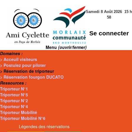
Samedi 8 Août 2026
15
h
58
Se connecter
Menu
(ouvrir/fermer)
Domaines :
> Acceuil visiteurs
> Postulez pour piloter
> Réservation de triporteur
> Réservation fourgon DUCATO
Ressources :
Triporteur N°1
Triporteur N°5
Triporteur N°2
Triporteur N°4
Triporteur Mobilité
Triporteur Mobilité N°6
Légendes des réservations