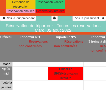
Demande de
Réservation validée!
réservation
Réservation annulée.
Réservation interdite
   Voir le jour précédent
  Voir le jour suivant    
Réservation de triporteur - Toutes les réservations
Mardi 02 août 2022
Créneau
Triporteur N°1
Triporteur N°5
Triporteur
Réservations
Réservations
3 freins à d
non confirmées
non confirmées
Rés
non confir
Matin
Après-
Ernest Le
midi
BRISRéservation
interdite
Toute la
journée