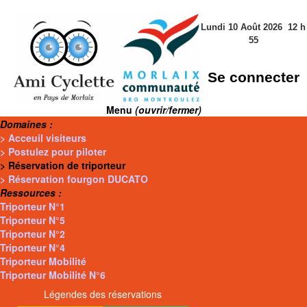
Lundi 10 Août 2026
12
h
55
Se connecter
Menu
(ouvrir/fermer)
Domaines :
> Acceuil visiteurs
> Postulez pour piloter
> Réservation de triporteur
> Réservation fourgon DUCATO
Ressources :
Triporteur N°1
Triporteur N°5
Triporteur N°2
Triporteur N°4
Triporteur Mobilité
Triporteur Mobilité N°6
Légendes des réservations